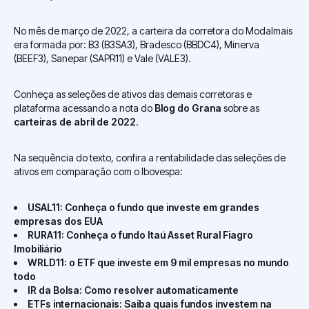
No mês de março de 2022, a carteira da corretora do Modalmais
era formada por: B3 (B3SA3), Bradesco (BBDC4), Minerva
(BEEF3), Sanepar (SAPR11) e Vale (VALE3).
Conheça as seleções de ativos das demais corretoras e
plataforma acessando a nota do
Blog do Grana
sobre as
carteiras de abril de 2022
.
Na sequência do texto, confira a rentabilidade das seleções de
ativos em comparação com o Ibovespa:
USAL11: Conheça o fundo que investe em grandes
empresas dos EUA
RURA11: Conheça o fundo Itaú Asset Rural Fiagro
Imobiliário
WRLD11: o ETF que investe em 9 mil empresas no mundo
todo
IR da Bolsa: Como resolver automaticamente
ETFs internacionais: Saiba quais fundos investem na