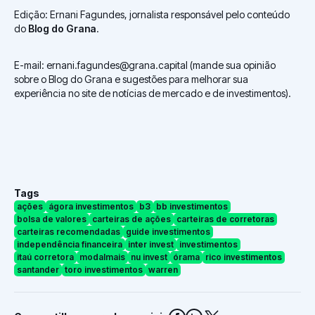
Edição: Ernani Fagundes, jornalista responsável pelo conteúdo
do
Blog do Grana
.
E-mail: ernani.fagundes@grana.capital (mande sua opinião
sobre o Blog do Grana e sugestões para melhorar sua
experiência no site de notícias de mercado e de investimentos).
Tags
ações
ágora investimentos
b3
bb investimentos
bolsa de valores
carteiras de ações
carteiras de corretoras
carteiras recomendadas
guide investimentos
independência financeira
inter invest
investimentos
itaú corretora
modalmais
nu invest
órama
rico investimentos
santander
toro investimentos
warren