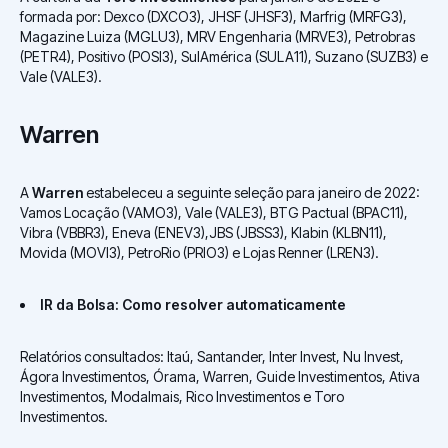
formada por: Dexco (DXCO3), JHSF (JHSF3), Marfrig (MRFG3),
Magazine Luiza (MGLU3), MRV Engenharia (MRVE3), Petrobras
(PETR4), Positivo (POSI3), SulAmérica (SULA11), Suzano (SUZB3) e
Vale (VALE3).
Warren
A
Warren
estabeleceu a seguinte seleção para janeiro de 2022:
Vamos Locação (VAMO3), Vale (VALE3), BTG Pactual (BPAC11),
Vibra (VBBR3), Eneva (ENEV3),JBS (JBSS3), Klabin (KLBN11),
Movida (MOVI3), PetroRio (PRIO3) e Lojas Renner (LREN3).
IR da Bolsa: Como resolver automaticamente
Relatórios consultados: Itaú, Santander, Inter Invest, Nu Invest,
Ágora Investimentos, Órama, Warren, Guide Investimentos, Ativa
Investimentos, Modalmais, Rico Investimentos e Toro
Investimentos.