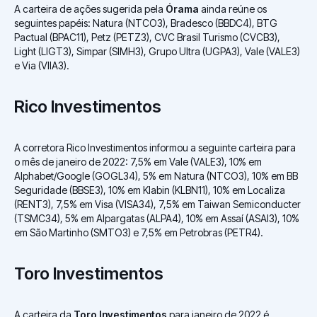
A carteira de ações sugerida pela
Órama
ainda reúne os
seguintes papéis: Natura (NTCO3), Bradesco (BBDC4), BTG
Pactual (BPAC11), Petz (PETZ3), CVC Brasil Turismo (CVCB3),
Light (LIGT3), Simpar (SIMH3), Grupo Ultra (UGPA3), Vale (VALE3)
e Via (VIIA3).
Rico Investimentos
A corretora Rico Investimentos informou a seguinte carteira para
o mês de janeiro de 2022: 7,5% em Vale (VALE3), 10% em
Alphabet/Google (GOGL34), 5% em Natura (NTCO3), 10% em BB
Seguridade (BBSE3), 10% em Klabin (KLBN11), 10% em Localiza
(RENT3), 7,5% em Visa (VISA34), 7,5% em Taiwan Semiconducter
(TSMC34), 5% em Alpargatas (ALPA4), 10% em Assaí (ASAI3), 10%
em São Martinho (SMTO3) e 7,5% em Petrobras (PETR4).
Toro Investimentos
A carteira da
Toro Investimentos
para janeiro de 2022 é