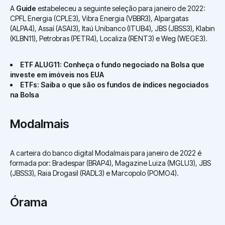
A
Guide
estabeleceu a seguinte seleção para janeiro de 2022:
CPFL Energia (CPLE3), Vibra Energia (VBBR3), Alpargatas
(ALPA4), Assaí (ASAI3), Itaú Unibanco (ITUB4), JBS (JBSS3), Klabin
(KLBN11), Petrobras (PETR4), Localiza (RENT3) e Weg (WEGE3).
ETF ALUG11: Conheça o fundo negociado na Bolsa que
investe em imóveis nos EUA
ETFs: Saiba o que são os fundos de índices negociados
na Bolsa
Modalmais
A carteira do banco digital Modalmais para janeiro de 2022 é
formada por: Bradespar (BRAP4), Magazine Luiza (MGLU3), JBS
(JBSS3), Raia Drogasil (RADL3) e Marcopolo (POMO4).
Órama