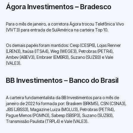
Ágora Investimentos
–
Bradesco
Para o mês de janeiro, a corretora Ágora trocou Telefônica Vivo
(VIVT3) para entrada de SulAmérica na carteira Top 10.
Os demais papéis foram mantidos: Cesp (CESP6), Lojas Renner
(LREN3), Itaúsa (ITSA4), Weg (WEGE3), Petrobras (PETR4),
Ambev (ABEV3), Embraer (EMBR3), Suzano (SUZB3) e Vale
(VALE3).
BB Investimentos –
Banco do Brasil
A carteira fundamentalista da BB Investimentos para o mês de
janeiro de 2022 foi formada por: Braskem (BRKM5), CSN (CSNA3),
JBS (JBSS3), Magazine Luiza (MGLU3), Petrobras (PETR4),
Pague Menos (PGMN3), Sabesp (SBSP3), Suzano (SUZB3),
Transmissão Paulista (TRPL4) e Vale (VALE3).