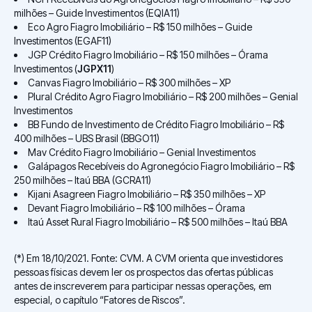
milhões – Guide Investimentos (EQIA11)
Eco Agro Fiagro Imobiliário – R$ 150 milhões – Guide
Investimentos (EGAF11)
JGP Crédito Fiagro Imobiliário – R$ 150 milhões – Órama
Investimentos (
JGPX11
)
Canvas Fiagro Imobiliário – R$ 300 milhões – XP
Plural Crédito Agro Fiagro Imobiliário – R$ 200 milhões – Genial
Investimentos
BB Fundo de Investimento de Crédito Fiagro Imobiliário – R$
400 milhões – UBS Brasil (BBGO11)
Mav Crédito Fiagro Imobiliário – Genial Investimentos
Galápagos Recebíveis do Agronegócio Fiagro Imobiliário – R$
250 milhões – Itaú BBA (GCRA11)
Kijani Asagreen Fiagro Imobiliário – R$ 350 milhões – XP
Devant Fiagro Imobiliário – R$ 100 milhões – Órama
Itaú Asset Rural Fiagro Imobiliário – R$ 500 milhões – Itaú BBA
(*) Em 18/10/2021. Fonte: CVM. A CVM orienta que investidores
pessoas físicas devem ler os prospectos das ofertas públicas
antes de inscreverem para participar nessas operações, em
especial, o capítulo “Fatores de Riscos”.