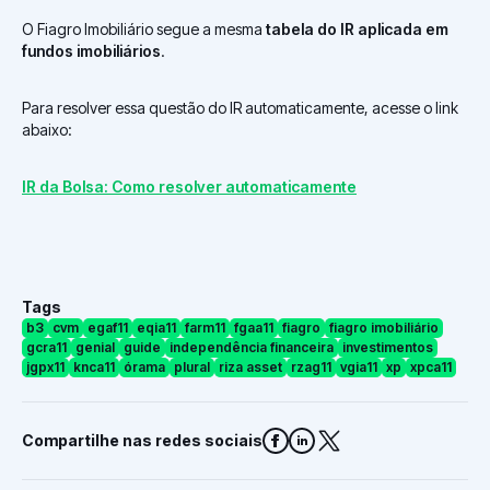
O Fiagro Imobiliário segue a mesma
tabela do IR aplicada em
fundos imobiliários
.
Para resolver essa questão do IR automaticamente, acesse o link
abaixo:
IR da Bolsa: Como resolver automaticamente
Tags
b3
cvm
egaf11
eqia11
farm11
fgaa11
fiagro
fiagro imobiliário
gcra11
genial
guide
independência financeira
investimentos
jgpx11
knca11
órama
plural
riza asset
rzag11
vgia11
xp
xpca11
Compartilhe nas redes sociais