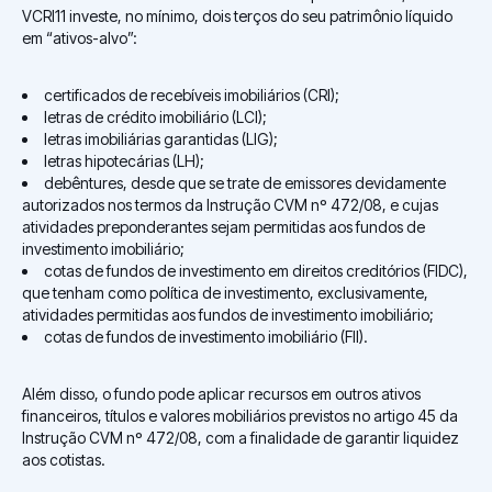
VCRI11 investe, no mínimo, dois terços do seu patrimônio líquido
em “ativos-alvo”:
certificados de recebíveis imobiliários (CRI);
letras de crédito imobiliário (LCI);
letras imobiliárias garantidas (LIG);
letras hipotecárias (LH);
debêntures, desde que se trate de emissores devidamente
autorizados nos termos da Instrução CVM nº 472/08, e cujas
atividades preponderantes sejam permitidas aos fundos de
investimento imobiliário;
cotas de fundos de investimento em direitos creditórios (FIDC),
que tenham como política de investimento, exclusivamente,
atividades permitidas aos fundos de investimento imobiliário;
cotas de fundos de investimento imobiliário (FII).
Além disso, o fundo pode aplicar recursos em outros ativos
financeiros, títulos e valores mobiliários previstos no artigo 45 da
Instrução CVM nº 472/08, com a finalidade de garantir liquidez
aos cotistas.