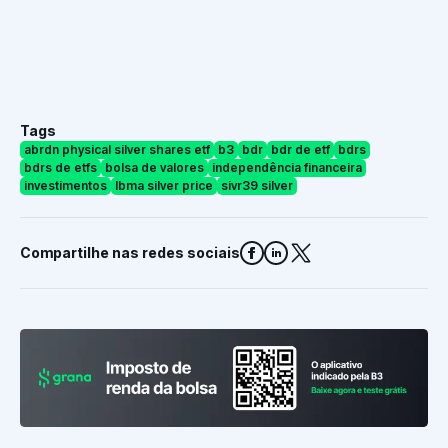
Tags
abrdn physical silver shares etf
b3
bdr
bdr de etf
bdrs
bdrs de etfs
bolsa de valores
independência financeira
investimentos
lbma silver price
sivr39 silver
Compartilhe nas redes sociais