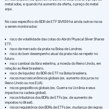
metal sobe, e quando há aumento da oferta, o preço do metal
aqui.
No caso específico do BDR de ETF SIVR39 há ainda outros riscos
a serem monitorados:
risco de volatilidade das cotas do Abrdn Physical Silver Shares
ETF.
risco de mercado da prata na Bolsa de Londres.
risco do bom desempenho atual da prata não se repetir no
futuro.
risco cambial da libra esterlina, a moeda do Reino Unido, em
relação ao Real brasileiro.
risco de liquidez do BDR de ETF na Bolsa brasileira.
riscos macroeconômicos globais (ex. aumento dos juros no
Reino Unido ou nos EUA).
riscos geopolíticos globais (ex. Guerra na Ucrânia e seus
impactos na cadeia global).
riscos tributários dos BDRs de ETFs (ex. de aumento de
impostos no Brasil).
riscos regulatórios dos BDRs de ETFs (ex. mudança de regras