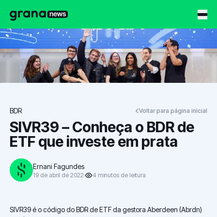
Grana News
BDR
Voltar para página inicial
SIVR39 – Conheça o BDR de
ETF que investe em prata
Ernani Fagundes
19 de abril de 2022
4
minutos
de leitura
SIVR39 é o código do BDR de ETF da gestora Aberdeen (Abrdn)