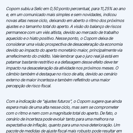
Copom subiu a Selic em 0,50 ponto percentual, para 11,25% ao ano
e, em um comunicado mais simples e sem novidades, indicou
novas altas nesse ciclo, deixando em aberto o ritmo dos próximos
ajustes e o tamanho total do aperto. A visão do balanço de riscos
permanece com um viés altista, devido ao mercado de trabalho
aquecido e o hiato positivo. Nesse ponto, o Copom deixa de
considerar uma visão prospectiva de desaceleração da economia
devido ao impacto do aperto monetário maior, principalmente via
arrefecimento do crédito. Vale lembrar que o juro real já está em
patamar bastante restritivo e a defasagem desse efeito deve ter
impacto na desaceleração da atividade nos próximos meses. O
câmbio também é destaque no risco de alta, devido ao cenário
externo de maior incerteza e também refletindo uma maior
percepção de risco fiscal.
Com a indicação de “ajustes futuros”, o Copom sugere que ainda
espera mais de uma alta nesse ciclo, mas sem se comprometer
com o ritmo e nem com a magnitude total do aperto. De fato, o
cenário de incerteza pode evoluir tanto para uma melhora na
expectativa de inflação, quanto para uma nova deterioração. Um
pacote de medidas de ajuste fiscal mais robusto pode resultar em