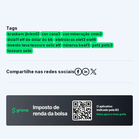
Tags
braskem (brkm5)
csn csna3
csn mineração cmin3
dola11 etf de dólar do bb
eletrobras elet3 elet6
investo teva tesouro selic etf
minerva beef3
petz petz3
tesouro selic
Compartilhe nas redes sociais