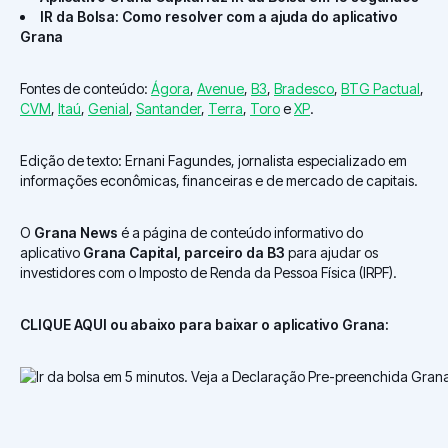
IR da Bolsa: Como resolver com a ajuda do aplicativo
Grana
Fontes de conteúdo:
Ágora
,
Avenue
,
B3
,
Bradesco
,
BTG Pactual
,
CVM
,
Itaú
,
Genial
,
Santander
,
Terra
,
Toro
e
XP
.
Edição de texto: Ernani Fagundes, jornalista especializado em
informações econômicas, financeiras e de mercado de capitais.
O
Grana News
é a página de conteúdo informativo do
aplicativo
Grana Capital, parceiro da B3
para ajudar os
investidores com o Imposto de Renda da Pessoa Física (IRPF).
CLIQUE AQUI ou abaixo para baixar o aplicativo Grana: