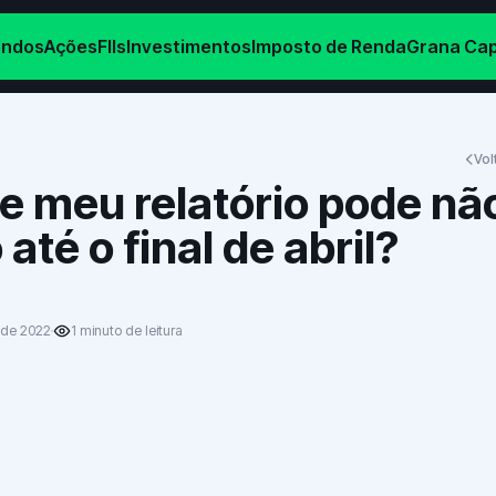
endos
Ações
FIIs
Investimentos
Imposto de Renda
Grana Cap
Vol
e meu relatório pode não
até o final de abril?
 de 2022
1
minuto
de leitura