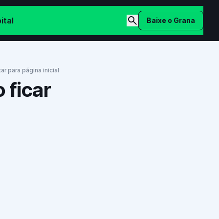
ital
Baixe o Grana
tar para página inicial
 ficar