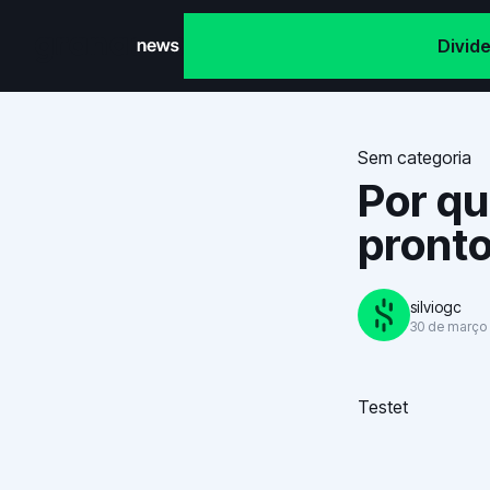
Divid
Grana News
Sem categoria
Por qu
pronto 
silviogc
30 de março
Testet