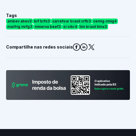
Tags
ambev abev3
brf brfs3
carrefour brasil crfb3
cemig cmig4
marfrig mrfg3
minerva beef3
oi oibr4
tim brasil tims3
Compartilhe nas redes sociais