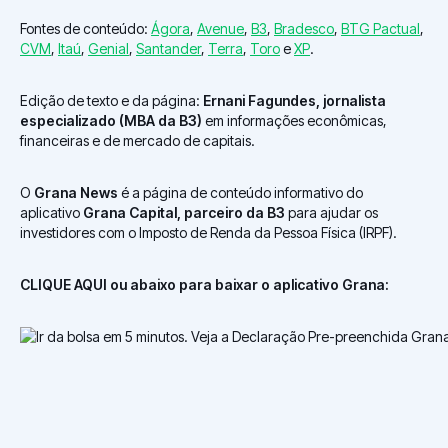
Fontes de conteúdo:
Ágora
,
Avenue
,
B3
,
Bradesco
,
BTG Pactual
,
CVM
,
Itaú
,
Genial
,
Santander
,
Terra
,
Toro
e
XP
.
Edição de texto e da página:
Ernani Fagundes, jornalista
especializado (MBA da B3)
em informações econômicas,
financeiras e de mercado de capitais.
O
Grana News
é a página de conteúdo informativo do
aplicativo
Grana Capital, parceiro da B3
para ajudar os
investidores com o Imposto de Renda da Pessoa Física (IRPF).
CLIQUE AQUI ou abaixo para baixar o aplicativo Grana: