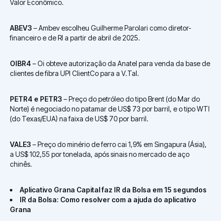
Valor Econômico.
ABEV3
– Ambev escolheu Guilherme Parolari como diretor-
financeiro e de RI a partir de abril de 2025.
OIBR4
– Oi obteve autorização da Anatel para venda da base de
clientes de fibra UPI ClientCo para a V.Tal.
PETR4 e PETR3
– Preço do petróleo do tipo Brent (do Mar do
Norte) é negociado no patamar de US$ 73 por barril, e o tipo WTI
(do Texas/EUA) na faixa de US$ 70 por barril.
VALE3
– Preço do minério de ferro cai 1,9% em Singapura (Ásia),
a US$ 102,55 por tonelada, após sinais no mercado de aço
chinês.
Aplicativo Grana Capital faz IR da Bolsa em 15 segundos
IR da Bolsa: Como resolver com a ajuda do aplicativo
Grana