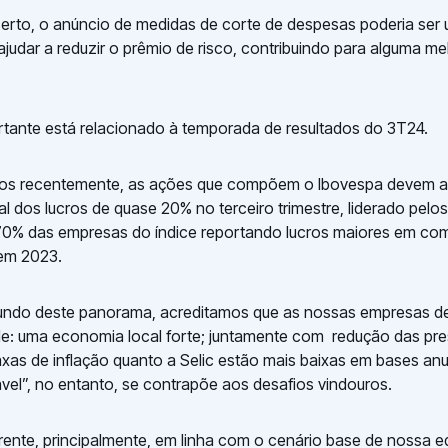
erto, o anúncio de medidas de corte de despesas poderia ser 
ajudar a reduzir o prêmio de risco, contribuindo para alguma me
tante está relacionado à temporada de resultados do 3T24.
s recentemente, as ações que compõem o Ibovespa devem a
l dos lucros de quase 20% no terceiro trimestre, liderado pelo
m 70% das empresas do índice reportando lucros maiores em c
em 2023.
ndo deste panorama, acreditamos que as nossas empresas de
de: uma economia local forte; juntamente com redução das pre
taxas de inflação quanto a Selic estão mais baixas em bases anu
vel”, no entanto, se contrapõe aos desafios vindouros.
rente, principalmente, em linha com o cenário base de nossa 