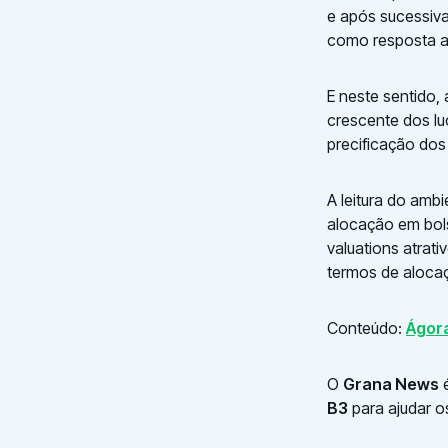
e após sucessiv
como resposta a
E neste sentido
crescente dos lu
precificação dos 
A leitura do am
alocação em bol
valuations atrat
termos de aloca
Conteúdo:
Ágor
O
Grana News
é
B3
para ajudar o