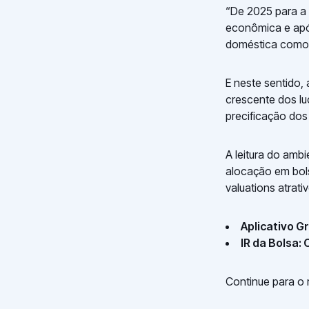
“De 2025 para a 
econômica e apó
doméstica como 
E neste sentido
crescente dos lu
precificação dos 
A leitura do am
alocação em bol
valuations atrati
Aplicativo G
IR da Bolsa:
Continue para o 