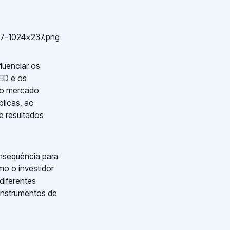
luenciar os
ED e os
 o mercado
licas, ao
 resultados
onsequência para
mo o investidor
diferentes
 instrumentos de