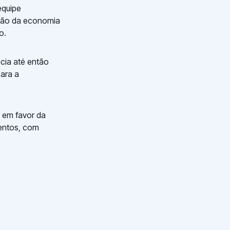
equipe
ação da economia
o.
cia até então
para a
 em favor da
mentos, com