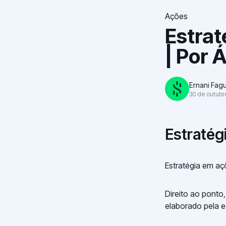
Ações
Estra
| Por 
Ernani Fag
30 de outubr
Estratég
Estratégia em a
Direito ao ponto
elaborado pela e