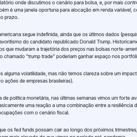
latório onde discutimos o cenário para bolsa, e, por mais cont
mbém é uma janela oportuna para alocação em renda variável,
go prazo.
americana segue indefinida, ainda que os últimos dados (pesqu
avoritismo do candidato republicado Donald Trump. Historicame
os que mudaram a trajetória dos preços nas bolsas norte-amer
o chamado “trump trade” poderiam ganhar espaço nos portfóli
s alguma volatilidade, mas não temos clareza sobre um impact
co ações de empresas brasileiras).
a de política monetária, nas últimas semanas vimos um forte a
basicamente uma reação a uma combinação entre a resiliência
ocupações com o cenário fiscal.
que os fed funds possam cair ao longo dos próximos trimestres,