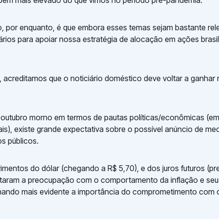
 bem mais elevado do que vimos no período pré-pandemia.
, por enquanto, é que embora esses temas sejam bastante rele
tários para apoiar nossa estratégia de alocação em ações brasil
, acreditamos que o noticiário doméstico deve voltar a ganhar 
outubro morno em termos de pautas políticas/econômicas (em
ais), existe grande expectativa sobre o possível anúncio de me
s públicos.
mentos do dólar (chegando a R$ 5,70), e dos juros futuros (pre
taram a preocupação com o comportamento da inflação e seu
rnando mais evidente a importância do comprometimento com