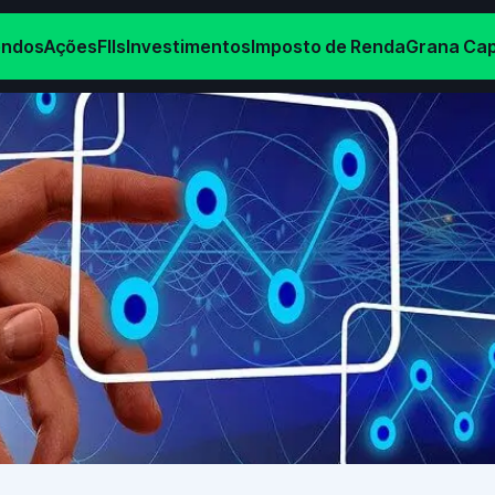
endos
Ações
FIIs
Investimentos
Imposto de Renda
Grana Cap