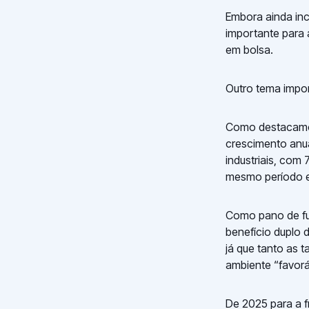
Embora ainda inc
importante para 
em bolsa.
Outro tema impor
Como destacamo
crescimento anua
industriais, co
mesmo período 
Como pano de fu
benefício duplo 
já que tanto as 
ambiente “favorá
De 2025 para a f