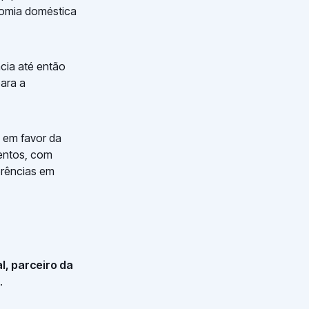
nomia doméstica
cia até então
para a
 em favor da
mentos, com
erências em
l, parceiro da
.