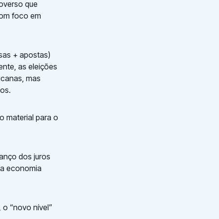
roverso que
 com foco em
isas + apostas)
nte, as eleições
icanas, mas
os.
o material para o
vanço dos juros
 da economia
 o “novo nível”