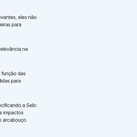
vantes, eles não
eiras para
relevância na
 função das
didas para
cificando a Selic
s impactos
 o arcabouço