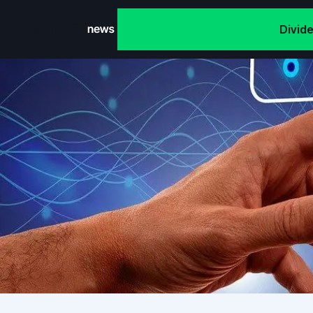
Divid
Grana News