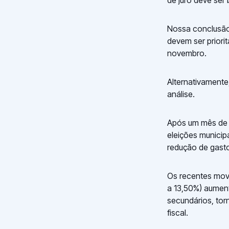
de juro deve ser
Nossa conclusão
devem ser priori
novembro.
Alternativamente
análise.
Após um mês de 
eleições municip
redução de gasto
Os recentes movi
a 13,50%) aumen
secundários, to
fiscal.