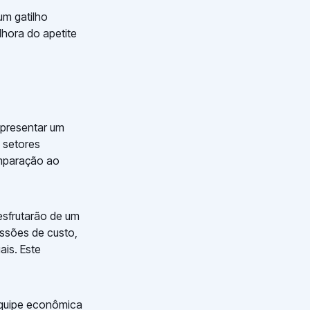
um gatilho
lhora do apetite
presentar um
s setores
omparação ao
sfrutarão de um
ssões de custo,
ais. Este
equipe econômica