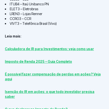
ITUB4 – Itaú Unibanco PN
ELET3 – Eletrobras
LREN3 – Lojas Renner
CCRO3 – CCR
VIVT3 – Telefônica Brasil (Vivo)
Leia mais
:
Calculadora de IR para Investimentos: veja como usar
Imposto de Renda 2025 – Guia Completo
É possível fazer compensação de perdas em ações? Veja
aqui
Isenção do IR em ações: o que todo investidor precisa
saber