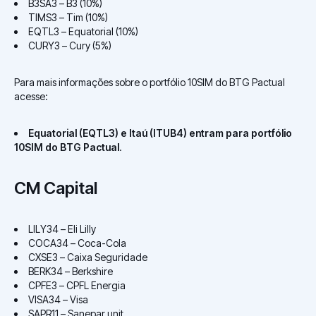
B3SA3 – B3 (10%)
TIMS3 – Tim (10%)
EQTL3 – Equatorial (10%)
CURY3 – Cury (5%)
Para mais informações sobre o portfólio 10SIM do BTG Pactual
acesse:
Equatorial (EQTL3) e Itaú (ITUB4) entram para portfólio
10SIM do BTG Pactual
.
CM Capital
LILY34 – Eli Lilly
COCA34 – Coca-Cola
CXSE3 – Caixa Seguridade
BERK34 – Berkshire
CPFE3 – CPFL Energia
VISA34 – Visa
SAPR11 – Sanepar unit