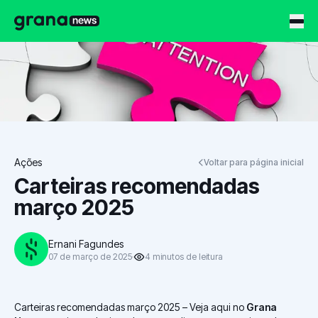
Grana News
Ações
Voltar para página inicial
Carteiras recomendadas
março 2025
Ernani Fagundes
07 de março de 2025
4
minutos
de leitura
Carteiras recomendadas março 2025 – Veja aqui no
Grana