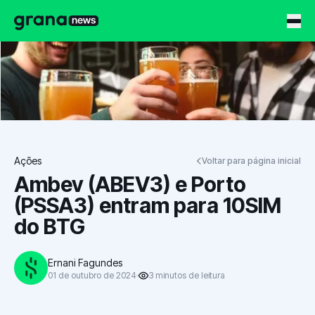
Grana News
Ações
Voltar para página inicial
Ambev (ABEV3) e Porto
(PSSA3) entram para 10SIM
do BTG
Ernani Fagundes
01 de outubro de 2024
3
minutos
de leitura