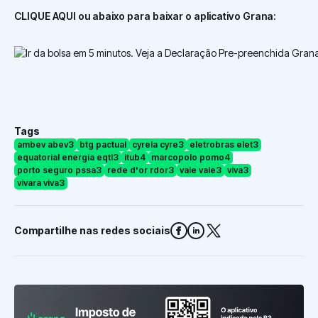
CLIQUE AQUI ou abaixo para baixar o aplicativo Grana:
Tags
ambev abev3
btg pactual
cyrela cyre3
eletrobras elet3
equatorial energia eqtl3
itub4
marcopolo pomo4
porto seguro pssa3
rede d'or rdor3
vale vale3
viva3
vivara viva3
Compartilhe nas redes sociais