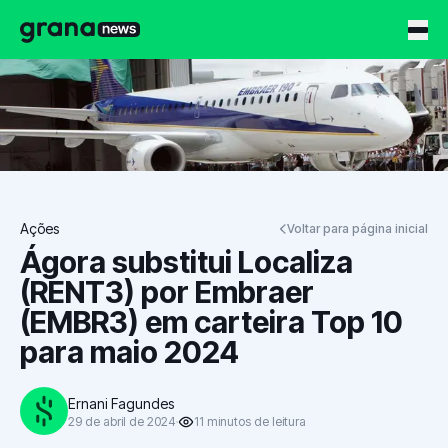
Grana News
Ações
Voltar para página inicial
Ágora substitui Localiza
(RENT3) por Embraer
(EMBR3) em carteira Top 10
para maio 2024
Ernani Fagundes
29 de abril de 2024
11
minutos
de leitura