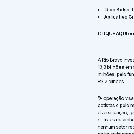
IR da Bolsa:
Aplicativo G
CLIQUE AQUI ou 
A Rio Bravo Inve
13,3
bilhões
em a
milhões) pelo fun
R$ 2 bilhões.
“A operação vis
cotistas e pelo
diversificação, 
cotistas de amb
nenhum setor rep