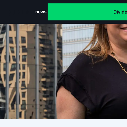
Divid
Grana News