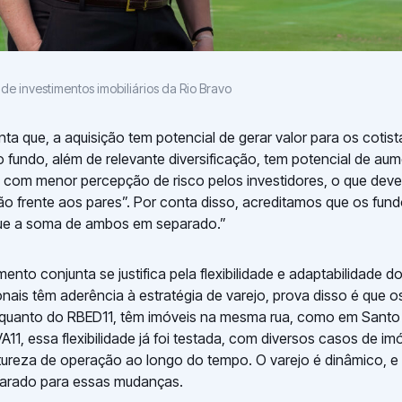
 de investimentos imobiliários da Rio Bravo
a que, a aquisição tem potencial de gerar valor para os cotist
 fundo, além de relevante diversificação, tem potencial de au
z, com menor percepção de risco pelos investidores, o que dev
ção frente aos pares”. Por conta disso, acreditamos que os fun
que a soma de ambos em separado.”
mento conjunta se justifica pela flexibilidade e adaptabilidade d
nais têm aderência à estratégia de varejo, prova disso é que os
 quanto do RBED11, têm imóveis na mesma rua, como em Santo
11, essa flexibilidade já foi testada, com diversos casos de im
reza de operação ao longo do tempo. O varejo é dinâmico, e 
parado para essas mudanças.