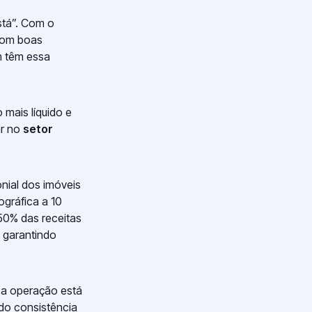
stá”. Com o
 com boas
m têm essa
 mais líquido e
ar no
setor
onial dos imóveis
ográfica a 10
 50% das receitas
 garantindo
 a operação está
do consistência