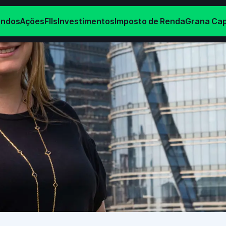
endos
Ações
FIIs
Investimentos
Imposto de Renda
Grana Cap