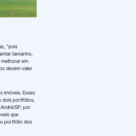
as, “pois
mentar tamanho,
e melhorar em
dos devem valer
os imóveis
.
Esses
 dois portfólios,
 André/SP, por
óveis que
o portfólio dos