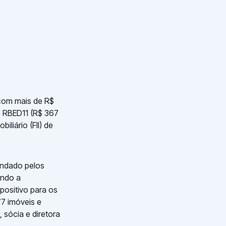
 com mais de R$
o RBED11 (R$ 367
iliário (FII) de
andado pelos
ndo a
positivo para os
7 imóveis e
 sócia e diretora