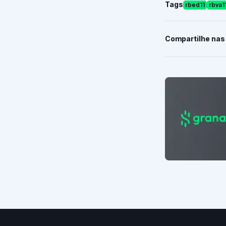
Tags
rbed11
rbva1
Compartilhe nas