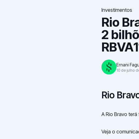
Investimentos
Rio Br
2 bilh
RBVA1
Ernani Fag
10 de julho 
Rio Bravo
A Rio Bravo terá 
Veja o comunicad