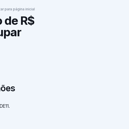
tar para página inicial
o de R$
upar
lhões
DE11.