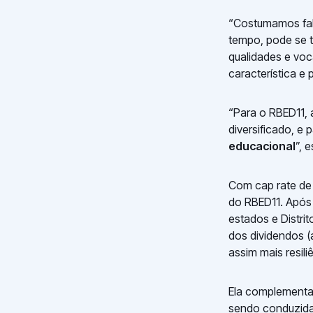
“Costumamos fala
tempo, pode se t
qualidades e vo
característica e 
“Para o RBED11, 
diversificado, e
educacional
”, 
Com cap rate de 
do RBED11. Após 
estados e Distri
dos dividendos (
assim mais resil
Ela complementa
sendo conduzida 