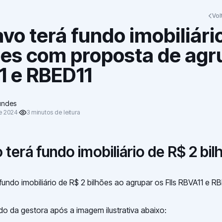
Vol
avo terá fundo imobiliári
ões com proposta de agr
1 e RBED11
undes
de 2024
3
minutos
de leitura
 terá fundo imobiliário de R$ 2 bi
fundo imobiliário de R$ 2 bilhões ao agrupar os FIIs RBVA11 e RB
o da gestora após a imagem ilustrativa abaixo: