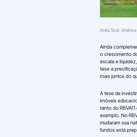
Anita Scal, diretora
Ainda complement
o crescimento do
escala e liquide
tese a precifica
mais juntos do 
A tese de investi
imóveis educacio
tanto do RBVA11
exemplo. No RBVA
mudaram sua natu
fundos está pre