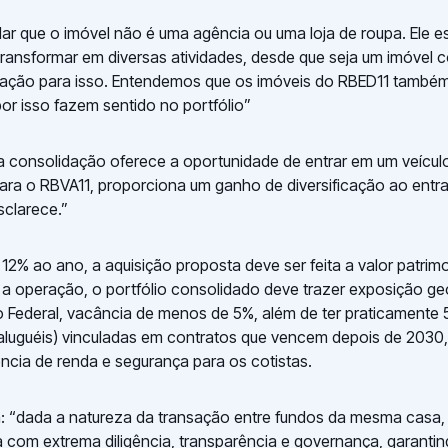
r que o imóvel não é uma agência ou uma loja de roupa. Ele e
ransformar em diversas atividades, desde que seja um imóvel
cação para isso. Entendemos que os imóveis do RBED11 també
por isso fazem sentido no portfólio”
a consolidação oferece a oportunidade de entrar em um veículo
 para o RBVA11, proporciona um ganho de diversificação ao entr
esclarece.”
12% ao ano, a aquisição proposta deve ser feita a valor patrim
a operação, o portfólio consolidado deve trazer exposição ge
to Federal, vacância de menos de 5%, além de ter praticamente
aluguéis) vinculadas em contratos que vencem depois de 2030,
iência de renda e segurança para os cotistas.
: “dada a natureza da transação entre fundos da mesma casa,
com extrema diligência, transparência e governança, garantin