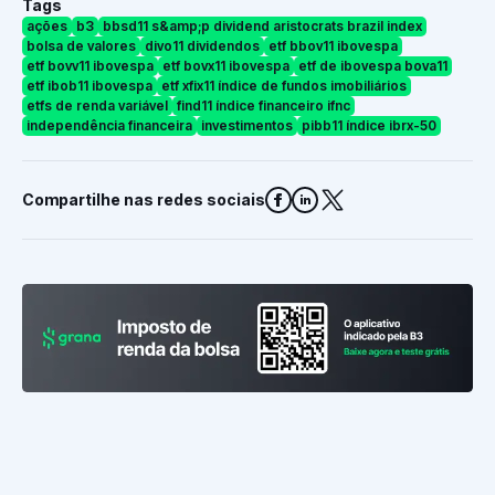
Tags
ações
b3
bbsd11 s&amp;p dividend aristocrats brazil index
bolsa de valores
divo11 dividendos
etf bbov11 ibovespa
etf bovv11 ibovespa
etf bovx11 ibovespa
etf de ibovespa bova11
etf ibob11 ibovespa
etf xfix11 índice de fundos imobiliários
etfs de renda variável
find11 índice financeiro ifnc
independência financeira
investimentos
pibb11 índice ibrx-50
Compartilhe nas redes sociais