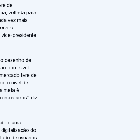
vre de
ma, voltada para
cada vez mais
lorar o
 vice-presidente
 do desenho de
ção com nível
o mercado livre de
e o nível de
sa meta é
óximos anos”, diz
tado é uma
digitalização do
itado de usuários