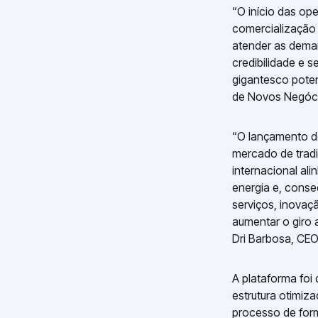
“O início das o
comercialização 
atender as deman
credibilidade e s
gigantesco poten
de Novos Negóci
“O lançamento d
mercado de tradi
internacional ali
energia e, cons
serviços, inovaç
aumentar o giro 
Dri Barbosa, CE
A plataforma foi
estrutura otimiz
processo de form