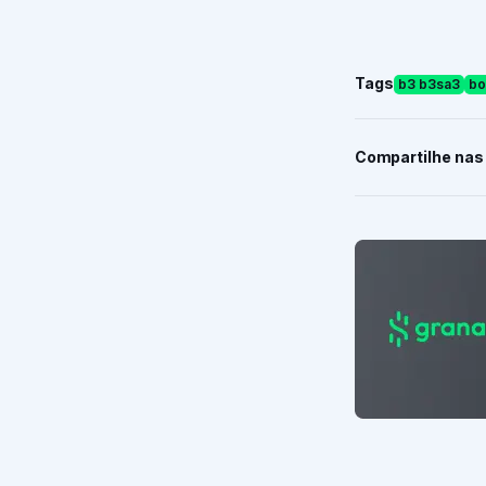
Tags
b3 b3sa3
bo
Compartilhe nas