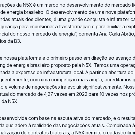
perações da N5X é um marco no desenvolvimento do mercado li
de energia brasileiro. O desenvolvimento de uma nova platafor
das atuais dos clientes, é uma grande conquista e irá trazer 
egurança para impulsionar a transformação e para auxiliar a exp
cial do nosso mercado de energia”, comenta Ana Carla Abrão,
os da B3.
e nossa plataforma é o primeiro passo em direção ao avanço
ng de energia brasileiro proposto pela N5X. Temos uma opera
nhada à expertise de infraestrutura local. A partir da abertura d
equentemente, com uma competição mais ampla, acreditamos qu
ão e volume de negociações irá evoluir significativamente. Nos
atual do mercado de 4,27 vezes em 2022 para 10 vezes nos pr
O da N5X
 desenvolvida com base na escuta ativa do mercado, e o resul
ada que adere à realidade das negociações atuais. Combinada à 
alização de contratos bilaterais, a N5X permite o cadastro ilim