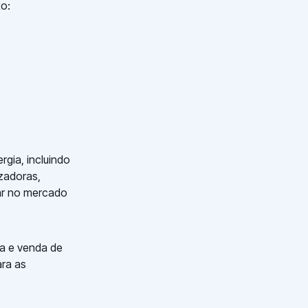
xo:
gia, incluindo
izadoras,
rar no mercado
ra e venda de
ara as