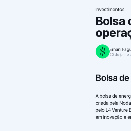
Investimentos
Bolsa 
operaç
Ernani Fag
20 de junho 
Bolsa de
A bolsa de energ
criada pela Noda
pelo L4 Venture B
em inovação e em