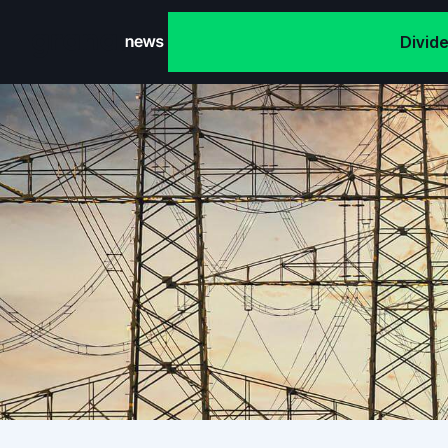
Divid
Grana News