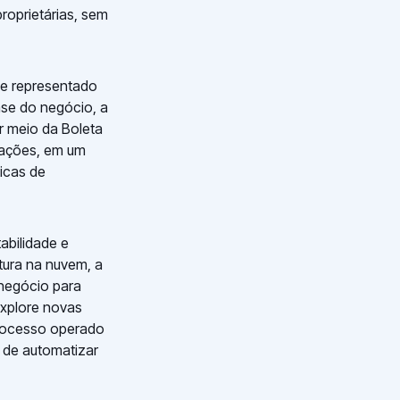
roprietárias, sem
o e representado
ase do negócio, a
r meio da Boleta
erações, em um
icas de
abilidade e
tura na nuvem, a
 negócio para
explore novas
processo operado
 de automatizar