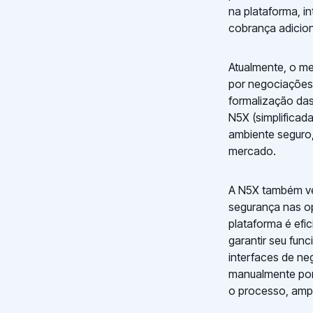
na plataforma, i
cobrança adicion
Atualmente, o me
por negociações 
formalização das
N5X (simplificad
ambiente seguro,
mercado.
A N5X também ve
segurança nas op
plataforma é efi
garantir seu fun
interfaces de ne
manualmente por 
o processo, ampl