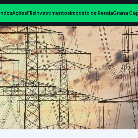
endos
Ações
FIIs
Investimentos
Imposto de Renda
Grana Cap