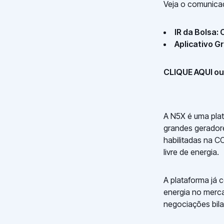
Veja o comunicad
IR da Bolsa:
Aplicativo G
CLIQUE AQUI ou 
A N5X é uma plat
grandes geradore
habilitadas na C
livre de energia.
A plataforma já 
energia no merca
negociações bila