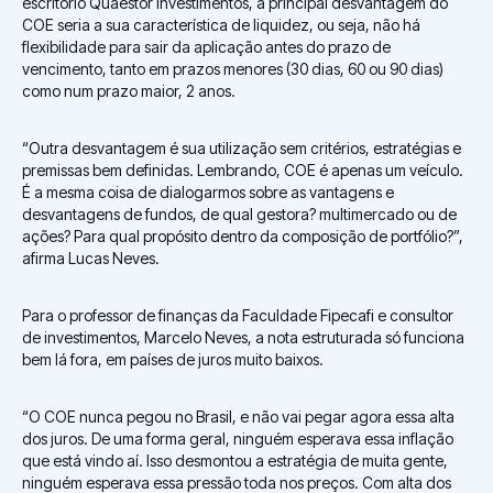
escritório Quaestor Investimentos, a principal desvantagem do
COE seria a sua característica de liquidez, ou seja, não há
flexibilidade para sair da aplicação antes do prazo de
vencimento, tanto em prazos menores (30 dias, 60 ou 90 dias)
como num prazo maior, 2 anos.
“Outra desvantagem é sua utilização sem critérios, estratégias e
premissas bem definidas. Lembrando, COE é apenas um veículo.
É a mesma coisa de dialogarmos sobre as vantagens e
desvantagens de fundos, de qual gestora? multimercado ou de
ações? Para qual propósito dentro da composição de portfólio?”,
afirma Lucas Neves.
Para o professor de finanças da Faculdade Fipecafi e consultor
de investimentos, Marcelo Neves, a nota estruturada só funciona
bem lá fora, em países de juros muito baixos.
“O COE nunca pegou no Brasil, e não vai pegar agora essa alta
dos juros. De uma forma geral, ninguém esperava essa inflação
que está vindo aí. Isso desmontou a estratégia de muita gente,
ninguém esperava essa pressão toda nos preços. Com alta dos