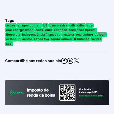
Tags
ações
amigos do bem
b3
banco safra
cdb
cdbs
coe
coe energia limpa
coes
enel
enphase
faculdade fipecafi
iberdrola
independência financeira
nextera
ong amigos do bem
orsted
quaestor
renda fixa
renda variável
tributação
vestas
xcel
Compartilhe nas redes sociais