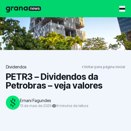
Grana News
Dividendos
Voltar para página inicial
PETR3 – Dividendos da
Petrobras – veja valores
Ernani Fagundes
13 de maio de 2025
9
minutos
de leitura