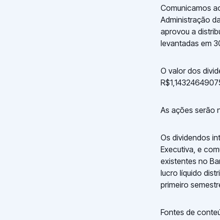
Comunicamos aos
Administração da
aprovou a distri
levantadas em 30
O valor dos divi
R$1,14324649075
As ações serão n
Os dividendos in
Executiva, e com
existentes no Ba
lucro líquido dis
primeiro semestr
Fontes de conteúd