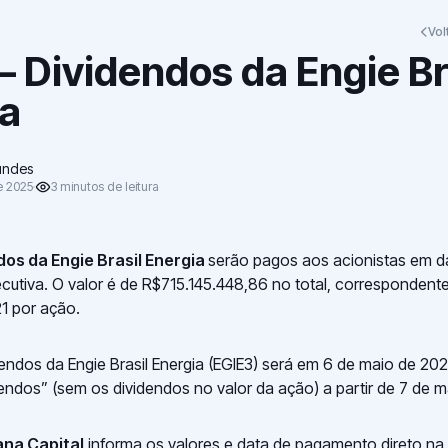
Vol
– Dividendos da Engie Br
ia
undes
e 2025
3
minutos
de leitura
dos da Engie Brasil Energia
serão pagos aos acionistas em da
xecutiva. O valor é de R$715.145.448,86 no total, correspondent
 por ação.
endos da Engie Brasil Energia (EGIE3) será em 6 de maio de 20
dendos” (sem os dividendos no valor da ação) a partir de 7 de 
ana Capital
informa os valores e data de pagamento direto na 