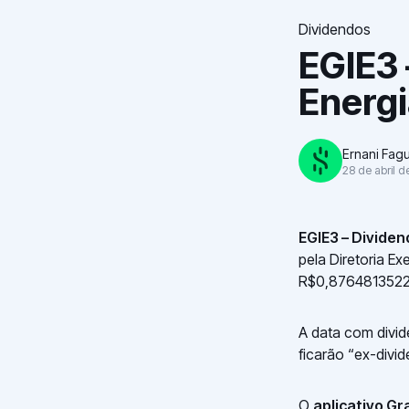
Dividendos
EGIE3 
Energ
Ernani Fag
28 de abril d
EGIE3 – Dividen
pela Diretoria E
R$0,87648135221
A data com divid
ficarão “ex-divi
O
aplicativo Gr