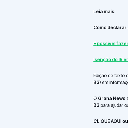
Leia mais
:
Como declarar 
É possível faz
Isenção do IR e
Edição de texto e
B3)
em informaçõ
O
Grana News
é
B3
para ajudar o
CLIQUE AQUI ou 