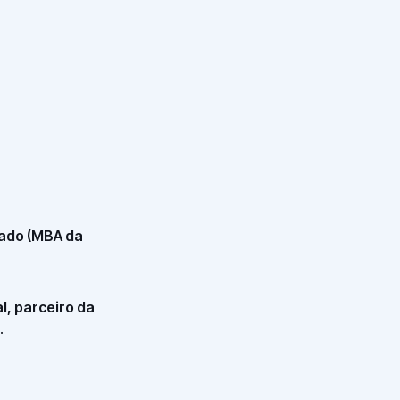
zado (MBA da
l, parceiro da
.