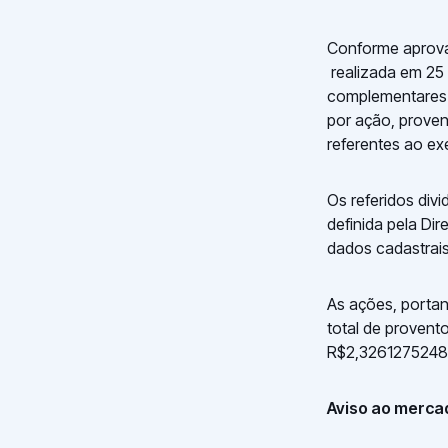
Conforme aprovad
realizada em 25 
complementares 
por ação, provent
referentes ao ex
Os referidos div
definida pela Di
dados cadastrais
As ações, portan
total de provento
R$2,32612752487 
Aviso ao merca