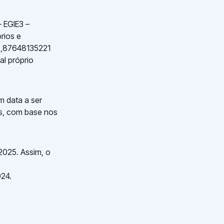
– EGIE3 –
rios e
$0,87648135221
al próprio
m data a ser
as, com base nos
2025. Assim, o
024.