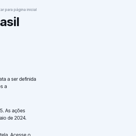
tar para página inicial
asil
ta a ser definida
es a
25. As ações
maio de 2024.
tela. Acesse o