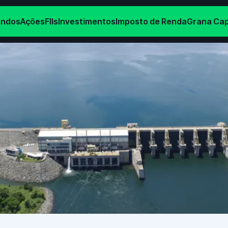
endos
Ações
FIIs
Investimentos
Imposto de Renda
Grana Cap