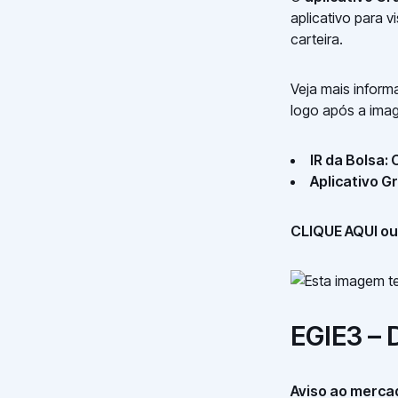
aplicativo para 
carteira.
Veja mais inform
logo após a imag
IR da Bolsa:
Aplicativo G
CLIQUE AQUI ou 
EGIE3 – D
Aviso ao mercad