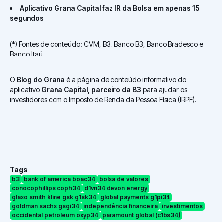
Aplicativo Grana Capital faz IR da Bolsa em apenas 15
segundos
(*) Fontes de conteúdo: CVM, B3, Banco B3, Banco Bradesco e
Banco Itaú.
O
Blog do Grana
é a página de conteúdo informativo do
aplicativo
Grana Capital, parceiro da B3
para ajudar os
investidores com o Imposto de Renda da Pessoa Física (IRPF).
Tags
b3
bank of america boac34
bolsa de valores
conocophillips coph34
d1vn34 devon energy
glaxo smith kline gsk g1sk34
global payments g1pi34
goldman sachs gsgi34
independência financeira
investimentos
occidental petroleum oxyp34
paramount global (c1bs34)