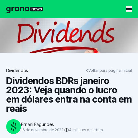
Grana News
Dividendos
Voltar para página inicial
Dividendos BDRs janeiro
2023: Veja quando o lucro
em dólares entra na conta em
reais
Ernani Fagundes
16 de novembro de 2022
4
minutos
de leitura