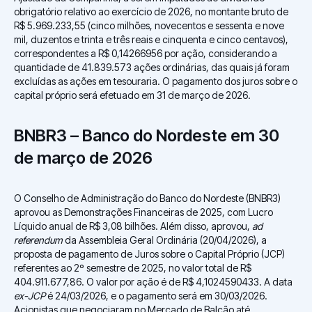
obrigatório relativo ao exercício de 2026, no montante bruto de
R$ 5.969.233,55 (cinco milhões, novecentos e sessenta e nove
mil, duzentos e trinta e três reais e cinquenta e cinco centavos),
correspondentes a R$ 0,14266956 por ação, considerando a
quantidade de 41.839.573 ações ordinárias, das quais já foram
excluídas as ações em tesouraria. O pagamento dos juros sobre o
capital próprio será efetuado em 31 de março de 2026.
BNBR3 – Banco do Nordeste em 30
de março de 2026
O Conselho de Administração do Banco do Nordeste (BNBR3)
aprovou as Demonstrações Financeiras de 2025, com Lucro
Líquido anual de R$ 3,08 bilhões. Além disso, aprovou,
ad
referendum
da Assembleia Geral Ordinária (20/04/2026), a
proposta de pagamento de Juros sobre o Capital Próprio (JCP)
referentes ao 2º semestre de 2025, no valor total de R$
404.911.677,86. O valor por ação é de R$ 4,1024590433. A data
ex-JCP
é 24/03/2026, e o pagamento será em 30/03/2026.
Acionistas que negociaram no Mercado de Balcão até