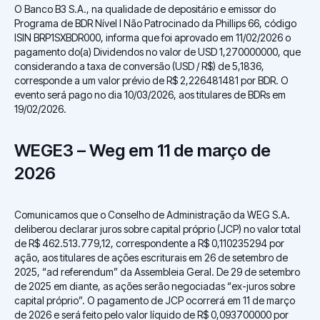
O Banco B3 S.A., na qualidade de depositário e emissor do
Programa de BDR Nível I Não Patrocinado da Phillips 66, código
ISIN BRP1SXBDR000, informa que foi aprovado em 11/02/2026 o
pagamento do(a) Dividendos no valor de USD 1,270000000, que
considerando a taxa de conversão (USD / R$) de 5,1836,
corresponde a um valor prévio de R$ 2,226481481 por BDR. O
evento será pago no dia 10/03/2026, aos titulares de BDRs em
19/02/2026.
WEGE3 – Weg em 11 de março de
2026
Comunicamos que o Conselho de Administração da WEG S.A
.
deliberou declarar juros sobre capital próprio (JCP) no valor total
de R$ 462.513.779,12, correspondente a R$ 0,110235294 por
ação, aos titulares de ações escriturais em 26 de setembro de
2025, “ad referendum” da Assembleia Geral. De 29 de setembro
de 2025 em diante, as ações serão negociadas “ex-juros sobre
capital próprio”. O pagamento de JCP ocorrerá em 11 de março
de 2026 e será feito pelo valor líquido de R$ 0,093700000 por