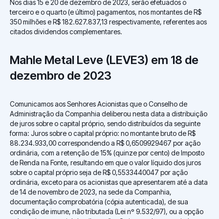
Nos dias 15 e 20 de dezembro de 2023, serão efetuados o
terceiro e o quarto (e último) pagamentos, nos montantes de R$
350 milhões e R$ 182.627.837,13 respectivamente, referentes aos
citados dividendos complementares.
Mahle Metal Leve (LEVE3) em 18 de
dezembro de 2023
Comunicamos aos Senhores Acionistas que o Conselho de
Administração da Companhia deliberou nesta data a distribuição
de juros sobre o capital próprio, sendo distribuídos da seguinte
forma: Juros sobre o capital próprio: no montante bruto de R$
88.234.933,00 correspondendo a R$ 0,6509929467 por ação
ordinária, com a retenção de 15% (quinze por cento) de Imposto
de Renda na Fonte, resultando em que o valor líquido dos juros
sobre o capital próprio seja de R$ 0,5533440047 por ação
ordinária, exceto para os acionistas que apresentarem até a data
de 14 de novembro de 2023, na sede da Companhia,
documentação comprobatória (cópia autenticada), de sua
condição de imune, não tributada (Lei nº 9.532/97), ou a opção