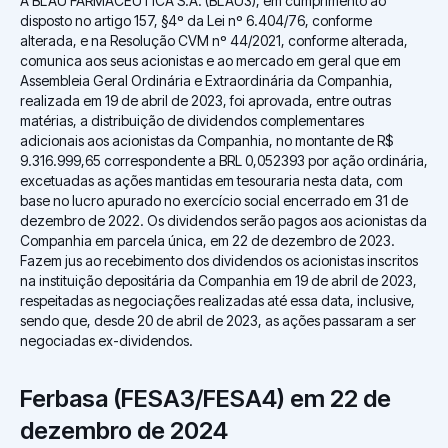
A BLAU FARMACÊUTICA S.A. (BLAU3), em cumprimento ao
disposto no artigo 157, §4º da Lei nº 6.404/76, conforme
alterada, e na Resolução CVM nº 44/2021, conforme alterada,
comunica aos seus acionistas e ao mercado em geral que em
Assembleia Geral Ordinária e Extraordinária da Companhia,
realizada em 19 de abril de 2023, foi aprovada, entre outras
matérias, a distribuição de dividendos complementares
adicionais aos acionistas da Companhia, no montante de R$
9.316.999,65 correspondente a BRL 0,052393 por ação ordinária,
excetuadas as ações mantidas em tesouraria nesta data, com
base no lucro apurado no exercício social encerrado em 31 de
dezembro de 2022. Os dividendos serão pagos aos acionistas da
Companhia em parcela única, em 22 de dezembro de 2023.
Fazem jus ao recebimento dos dividendos os acionistas inscritos
na instituição depositária da Companhia em 19 de abril de 2023,
respeitadas as negociações realizadas até essa data, inclusive,
sendo que, desde 20 de abril de 2023, as ações passaram a ser
negociadas ex-dividendos.
Ferbasa (FESA3/FESA4) em 22 de
dezembro de 2024