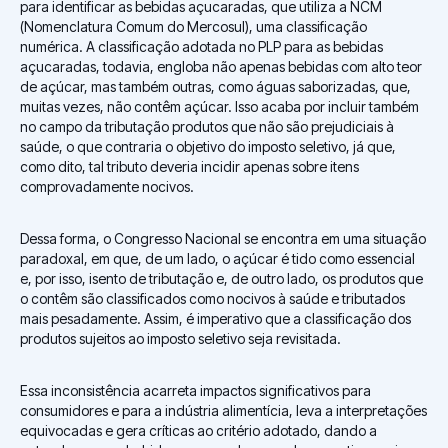
para identificar as bebidas açucaradas, que utiliza a NCM
(Nomenclatura Comum do Mercosul), uma classificação
numérica. A classificação adotada no PLP para as bebidas
açucaradas, todavia, engloba não apenas bebidas com alto teor
de açúcar, mas também outras, como águas saborizadas, que,
muitas vezes, não contêm açúcar. Isso acaba por incluir também
no campo da tributação produtos que não são prejudiciais à
saúde, o que contraria o objetivo do imposto seletivo, já que,
como dito, tal tributo deveria incidir apenas sobre itens
comprovadamente nocivos.
Dessa forma, o Congresso Nacional se encontra em uma situação
paradoxal, em que, de um lado, o açúcar é tido como essencial
e, por isso, isento de tributação e, de outro lado, os produtos que
o contêm são classificados como nocivos à saúde e tributados
mais pesadamente. Assim, é imperativo que a classificação dos
produtos sujeitos ao imposto seletivo seja revisitada.
Essa inconsistência acarreta impactos significativos para
consumidores e para a indústria alimentícia, leva a interpretações
equivocadas e gera críticas ao critério adotado, dando a