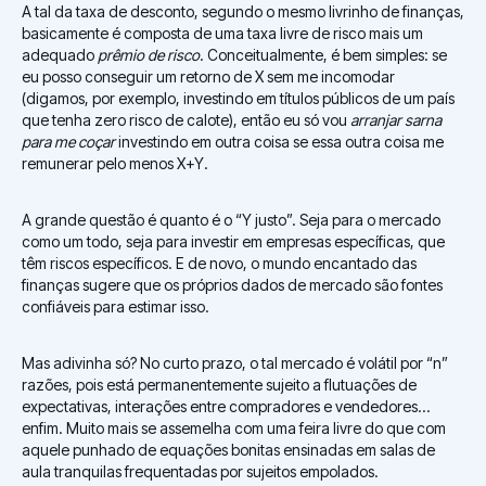
A tal da taxa de desconto, segundo o mesmo livrinho de finanças,
basicamente é composta de uma taxa livre de risco mais um
adequado
prêmio de risco
. Conceitualmente, é bem simples: se
eu posso conseguir um retorno de X sem me incomodar
(digamos, por exemplo, investindo em títulos públicos de um país
que tenha zero risco de calote), então eu só vou
arranjar sarna
para me coçar
investindo em outra coisa se essa outra coisa me
remunerar pelo menos X+Y.
A grande questão é quanto é o “Y justo”. Seja para o mercado
como um todo, seja para investir em empresas específicas, que
têm riscos específicos. E de novo, o mundo encantado das
finanças sugere que os próprios dados de mercado são fontes
confiáveis para estimar isso.
Mas adivinha só? No curto prazo, o tal mercado é volátil por “n”
razões, pois está permanentemente sujeito a flutuações de
expectativas, interações entre compradores e vendedores…
enfim. Muito mais se assemelha com uma feira livre do que com
aquele punhado de equações bonitas ensinadas em salas de
aula tranquilas frequentadas por sujeitos empolados.