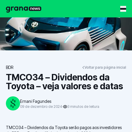
Grana News
BDR
Voltar para página inicial
TMCO34 – Dividendos da
Toyota – veja valores e datas
Ernani Fagundes
09 de dezembro de 2024
3
minutos
de leitura
TMCO34 – Dividendos da Toyota serão pagos aos investidores